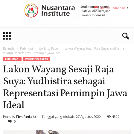
Bahasa Indonesia
▼
N
I
Beranda
Publikasi
Working Paper
Lakon Wayang Sesaji Raja Suya: Yudhistira
sebagai Representasi Pemimpin Jawa Ideal
PUBLIKASI
WORKING PAPER
Lakon Wayang Sesaji Raja
Suya: Yudhistira sebagai
Representasi Pemimpin Jawa
Ideal
Penulis
Tim Redaksi
-
Tanggal yang diubah: 27 Agustus 2020
4327
0