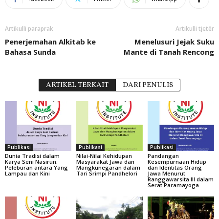
Artikulli paraprak
Artikulli tjetër
Penerjemahan Alkitab ke
Menelusuri Jejak Suku
Bahasa Sunda
Mante di Tanah Rencong
ARTIKEL TERKAIT
DARI PENULIS
Publikasi
Publikasi
Publikasi
Dunia Tradisi dalam
Nilai-Nilai Kehidupan
Pandangan
Karya Seni Nasirun:
Masyarakat Jawa dan
Kesempurnaan Hidup
Peleburan antara Yang
Mangkunegaran dalam
dan Identitas Orang
Lampau dan Kini
Tari Srimpi Pandhelori
Jawa Menurut
Ranggawarsita III dalam
Serat Paramayoga