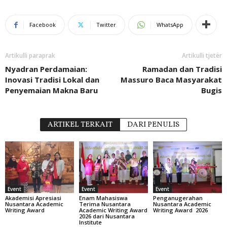
Facebook
Twitter
WhatsApp
Artikulli paraprak
Artikulli tjetër
Nyadran Perdamaian:
Ramadan dan Tradisi
Inovasi Tradisi Lokal dan
Massuro Baca Masyarakat
Penyemaian Makna Baru
Bugis
ARTIKEL TERKAIT
DARI PENULIS
Event
Event
Event
Akademisi Apresiasi
Enam Mahasiswa
Penganugerahan
Nusantara Academic
Terima Nusantara
Nusantara Academic
Writing Award
Academic Writing Award
Writing Award 2026
2026 dari Nusantara
Institute