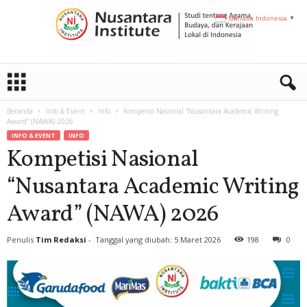
Bahasa Indonesia
▼
N
I
Beranda
Info & Event
Info
Kompetisi Nasional “Nusantara Academic Writing
Award” (NAWA) 2026
INFO & EVENT
INFO
Kompetisi Nasional
“Nusantara Academic Writing
Award” (NAWA) 2026
Penulis
Tim Redaksi
-
Tanggal yang diubah: 5 Maret 2026
198
0