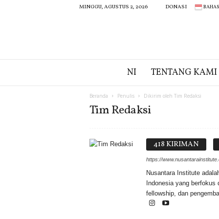
BAHAS
MINGGU, AGUSTUS 2, 2026
DONASI
N
NI
TENTANG KAMI
I
Beranda
Penulis
Dikirim oleh Tim Redaksi
Tim Redaksi
418 KIRIMAN
https://www.nusantarainstitute
Nusantara Institute adal
Indonesia yang berfokus di
fellowship, dan pengemb