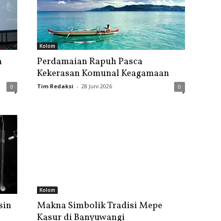
Kolom
a
Perdamaian Rapuh Pasca
Kekerasan Komunal Keagamaan
Tim Redaksi
-
28 Juni 2026
0
0
Kolom
sin
Makna Simbolik Tradisi Mepe
Kasur di Banyuwangi