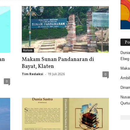
Po
Kolom
Dunia
an
Makam Sunan Pandanaran di
Ebeg
Bayat, Klaten
Makam
Tim Redaksi
-
19 Juli 2026
0
Ambil
0
Dinam
Nusan
Qurtu