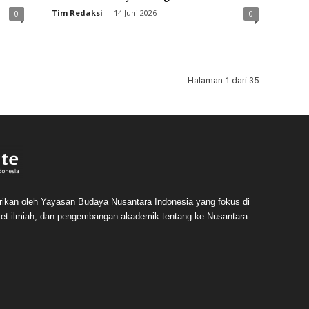
Tim Redaksi
-
14 Juni 2026
0
0
Halaman 1 dari 35
irikan oleh Yayasan Budaya Nusantara Indonesia yang fokus di
 riset ilmiah, dan pengembangan akademik tentang ke-Nusantara-
m