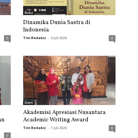
Buku
Dinamika Dunia Sastra di
Indonesia
Tim Redaksi
-
6 Juli 2026
0
0
Event
Akademisi Apresiasi Nusantara
an
Academic Writing Award
Tim Redaksi
-
1 Juli 2026
0
0