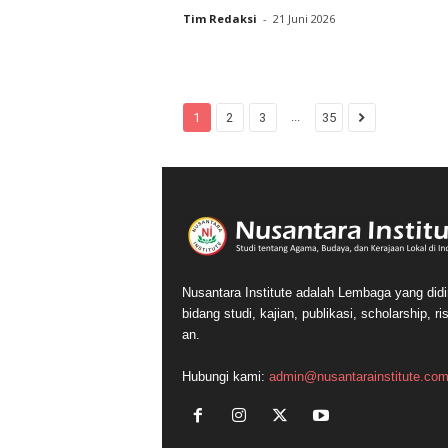
Tim Redaksi
-
21 Juni 2026
...
1
2
3
35
Nusantara Institute adalah Lembaga yang did
bidang studi, kajian, publikasi, scholarship,
an.
Hubungi kami:
admin@nusantarainstitute.co