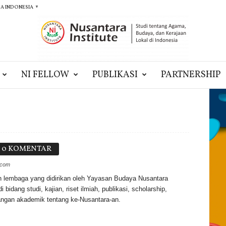
A INDONESIA
▼
NI FELLOW
PUBLIKASI
PARTNERSHIP
0 KOMENTAR
.com
ah lembaga yang didirikan oleh Yayasan Budaya Nusantara
 bidang studi, kajian, riset ilmiah, publikasi, scholarship,
angan akademik tentang ke-Nusantara-an.