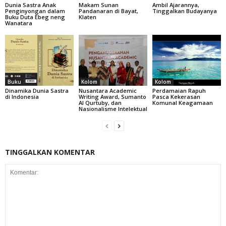
Dunia Sastra Anak
Makam Sunan
Ambil Ajarannya,
Penginyongan dalam
Pandanaran di Bayat,
Tinggalkan Budayanya
Buku Duta Ebeg neng
Klaten
Wanatara
Buku
Kolom
Kolom
Dinamika Dunia Sastra
Nusantara Academic
Perdamaian Rapuh
di Indonesia
Writing Award, Sumanto
Pasca Kekerasan
Al Qurtuby, dan
Komunal Keagamaan
Nasionalisme Intelektual
TINGGALKAN KOMENTAR