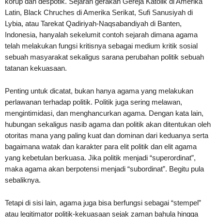
korup dan despotik. Sejarah gerakan Gereja Katolik di Amerika
Latin, Black Chruches di Amerika Serikat, Sufi Sanusiyah di
Lybia, atau Tarekat Qadiriyah-Naqsabandiyah di Banten,
Indonesia, hanyalah sekelumit contoh sejarah dimana agama
telah melakukan fungsi kritisnya sebagai medium kritik sosial
sebuah masyarakat sekaligus sarana perubahan politik sebuah
tatanan kekuasaan.
Penting untuk dicatat, bukan hanya agama yang melakukan
perlawanan terhadap politik. Politik juga sering melawan,
mengintimidasi, dan menghancurkan agama. Dengan kata lain,
hubungan sekaligus nasib agama dan politik akan ditentukan oleh
otoritas mana yang paling kuat dan dominan dari keduanya serta
bagaimana watak dan karakter para elit politik dan elit agama
yang kebetulan berkuasa. Jika politik menjadi “superordinat”,
maka agama akan berpotensi menjadi “subordinat”. Begitu pula
sebaliknya.
Tetapi di sisi lain, agama juga bisa berfungsi sebagai “stempel”
atau legitimator politik-kekuasaan sejak zaman bahula hingga