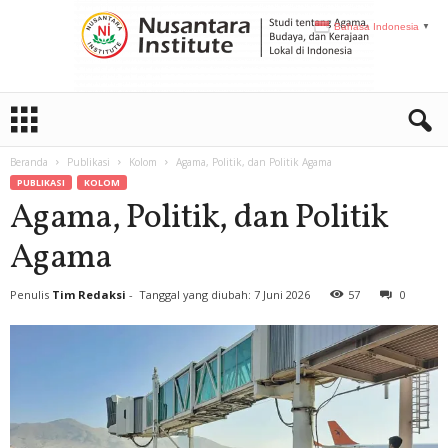
Bahasa Indonesia
▼
N
I
Beranda
Publikasi
Kolom
Agama, Politik, dan Politik Agama
PUBLIKASI
KOLOM
Agama, Politik, dan Politik
Agama
Penulis
Tim Redaksi
-
Tanggal yang diubah: 7 Juni 2026
57
0