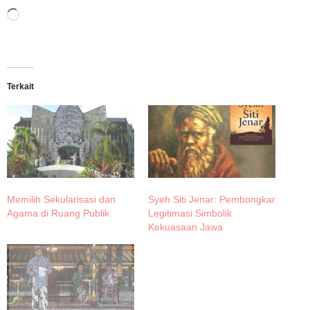
Memuat...
Terkait
Memilih Sekularisasi dan
Syeh Siti Jenar: Pembongkar
Agama di Ruang Publik
Legitimasi Simbolik
Kekuasaan Jawa