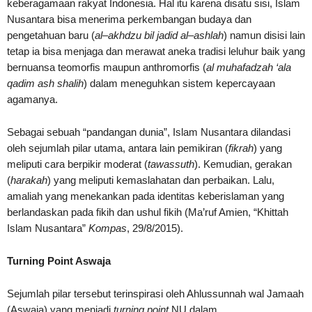
keberagamaan rakyat Indonesia. Hal itu karena disatu sisi, Islam
Nusantara bisa menerima perkembangan budaya dan
pengetahuan baru (
al
–
akhdzu bil jadid al
–
ashlah
) namun disisi lain
tetap ia bisa menjaga dan merawat aneka tradisi leluhur baik yang
bernuansa teomorfis maupun anthromorfis (
al muhafadzah ‘ala
qadim ash shalih
) dalam meneguhkan sistem kepercayaan
agamanya.
Sebagai sebuah “pandangan dunia”, Islam Nusantara dilandasi
oleh sejumlah pilar utama, antara lain pemikiran (
fikrah
) yang
meliputi cara berpikir moderat (
tawassuth
). Kemudian, gerakan
(
harakah
) yang meliputi kemaslahatan dan perbaikan. Lalu,
amaliah yang menekankan pada identitas keberislaman yang
berlandaskan pada fikih dan ushul fikih (Ma’ruf Amien, “Khittah
Islam Nusantara”
Kompas
, 29/8/2015).
Turning Point Aswaja
Sejumlah pilar tersebut terinspirasi oleh Ahlussunnah wal Jamaah
(Aswaja) yang menjadi
turning point
NU dalam