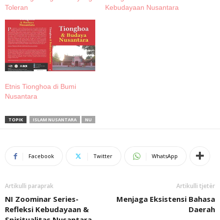
Toleran
Kebudayaan Nusantara
Etnis Tionghoa di Bumi
Nusantara
TOPIK
ISLAM NUSANTARA
NU
Facebook
Twitter
WhatsApp
Artikulli paraprak
Artikulli tjetër
NI Zoominar Series-
Menjaga Eksistensi Bahasa
Refleksi Kebudayaan &
Daerah
Spiritualitas Nusantara