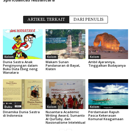
ARTIKEL TERKAIT
DARI PENULIS
Kolom
Kolom
Kolom
Dunia Sastra Anak
Makam Sunan
Ambil Ajarannya,
Penginyongan dalam
Pandanaran di Bayat,
Tinggalkan Budayanya
Buku Duta Ebeg neng
Klaten
Wanatara
Buku
Kolom
Kolom
Dinamika Dunia Sastra
Nusantara Academic
Perdamaian Rapuh
di Indonesia
Writing Award, Sumanto
Pasca Kekerasan
Al Qurtuby, dan
Komunal Keagamaan
Nasionalisme Intelektual