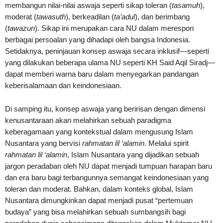
membangun nilai-nilai aswaja seperti sikap toleran (
tasamuh
),
moderat (
tawasuth
), berkeadilan (
ta’adul
), dan berimbang
(
tawazun
). Sikap ini merupakan cara NU dalam merespon
berbagai persoalan yang dihadapi oleh bangsa Indonesia.
Setidaknya, peninjauan konsep aswaja secara inklusif—seperti
yang dilakukan beberapa ulama NU seperti KH Said Aqil Siradj—
dapat memberi warna baru dalam menyegarkan pandangan
keberisalamaan dan keindonesiaan.
Di samping itu, konsep aswaja yang beririsan dengan dimensi
kenusantaraan akan melahirkan sebuah paradigma
keberagamaan yang kontekstual dalam mengusung Islam
Nusantara yang bervisi
rahmatan lil ‘alamin
. Melalui spirit
rahmatan lil ‘alamin
, Islam Nusantara yang dijadikan sebuah
jargon peradaban oleh NU dapat menjadi tumpuan harapan baru
dan era baru bagi terbangunnya semangat keindonesiaan yang
toleran dan moderat. Bahkan, dalam konteks global, Islam
Nusantara dimungkinkan dapat menjadi pusat “pertemuan
budaya” yang bisa melahirkan sebuah sumbangsih bagi