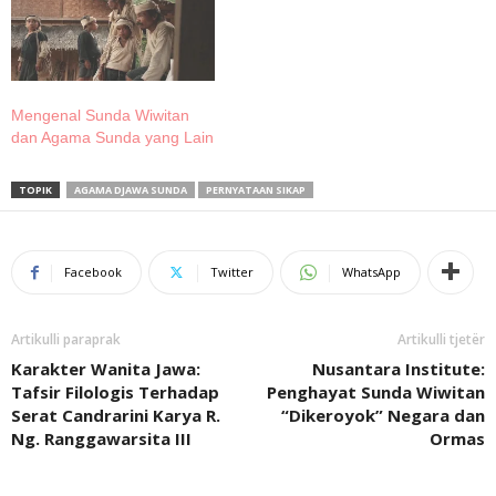
Mengenal Sunda Wiwitan
dan Agama Sunda yang Lain
TOPIK
AGAMA DJAWA SUNDA
PERNYATAAN SIKAP
Facebook
Twitter
WhatsApp
Artikulli paraprak
Artikulli tjetër
Karakter Wanita Jawa:
Nusantara Institute:
Tafsir Filologis Terhadap
Penghayat Sunda Wiwitan
Serat Candrarini Karya R.
“Dikeroyok” Negara dan
Ng. Ranggawarsita III
Ormas