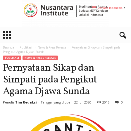
Bahasa Indonesia
▼
N
I
Beranda
Publikasi
News & Press Release
Pernyataan Sikap dan Simpati pada
Pengikut Agama Djawa Sunda
PUBLIKASI
NEWS & PRESS RELEASE
Pernyataan Sikap dan
Simpati pada Pengikut
Agama Djawa Sunda
Penulis
Tim Redaksi
-
Tanggal yang diubah: 22 Juli 2020
2016
0