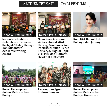
ARTIKEL TERKAIT
DARI PENULIS
News & Press Release
News & Press Release
News & Press Release
Nusantara Institute
Nusantara Academic
Raih NAA Berkat Teliti
Gelar Acara Tahunan
Writing Award 2024
Bali Aga dan Jepang
Bertajuk ‘Dialog Budaya
Dorong Akademisi dan
dan Nusantara
Intelektual Muda Terus
Academic Writing
Berkarya, Angkat Topik
Award’
Visi, Misi dan Platform
Nusantara Institute
News & Press Release
News & Press Release
News & Press Release
Peran Perempuan
Perempuan Agen
Peran Perempuan
dalam Melestarikan
Budaya Bangsa
dalam Melestarikan
Budaya
Budaya Nusantara