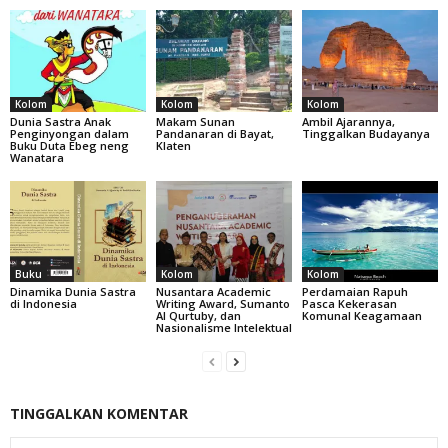
Kolom
Kolom
Kolom
Dunia Sastra Anak
Makam Sunan
Ambil Ajarannya,
Penginyongan dalam
Pandanaran di Bayat,
Tinggalkan Budayanya
Buku Duta Ebeg neng
Klaten
Wanatara
Buku
Kolom
Kolom
Dinamika Dunia Sastra
Nusantara Academic
Perdamaian Rapuh
di Indonesia
Writing Award, Sumanto
Pasca Kekerasan
Al Qurtuby, dan
Komunal Keagamaan
Nasionalisme Intelektual
TINGGALKAN KOMENTAR