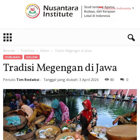
Bahasa Indonesia
▼
N
I
Beranda
Publikasi
Kolom
Tradisi Megengan di Jawa
PUBLIKASI
KOLOM
Tradisi Megengan di Jawa
Penulis
Tim Redaksi
-
Tanggal yang diubah: 3 April 2026
80
0