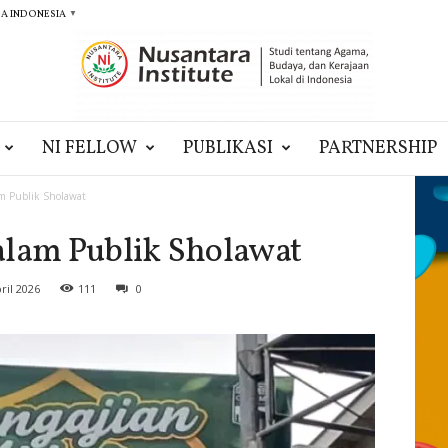
A INDONESIA
▼
NI FELLOW
PUBLIKASI
PARTNERSHIP
am Publik Sholawat
alam Publik Sholawat
ril 2026
111
0