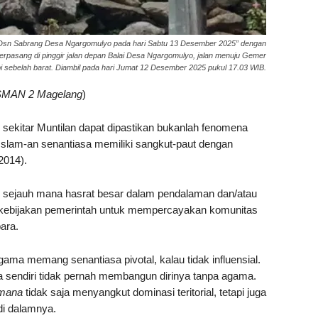
di Dsn Sabrang Desa Ngargomulyo pada hari Sabtu 13 Desember 2025” dengan
terpasang di pinggir jalan depan Balai Desa Ngargomulyo, jalan menuju Gemer
pi sebelah barat. Diambil pada hari Jumat 12 Desember 2025 pukul 17.03 WIB.
 SMAN 2 Magelang
)
 sekitar Muntilan dapat dipastikan bukanlah fenomena
ke-Islam-an senantiasa memiliki sangkut-paut dengan
2014).
h sejauh mana hasrat besar dalam pendalaman dan/atau
 kebijakan pemerintah untuk mempercayakan komunitas
ara.
ma memang senantiasa pivotal, kalau tidak influensial.
sendiri tidak pernah membangun dirinya tanpa agama.
mana
tidak saja menyangkut dominasi teritorial, tetapi juga
di dalamnya.