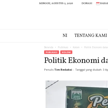
BAHAS
MINGGU, AGUSTUS 2, 2026
DONASI
N
NI
TENTANG KAMI
I
Beranda
Publikasi
Kolom
Politik Ekonomi dal
PUBLIKASI
KOLOM
Politik Ekonomi d
Penulis
Tim Redaksi
-
Tanggal yang diubah: 3 Ap