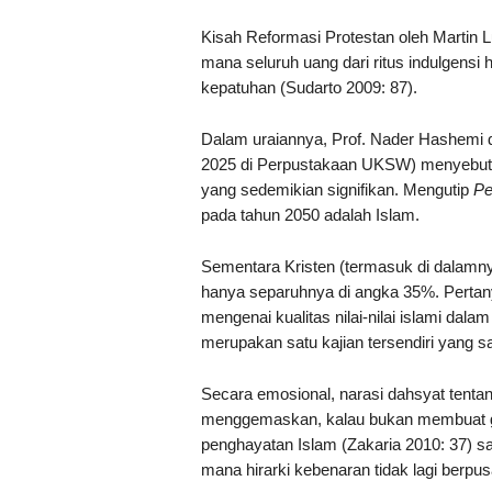
Kisah Reformasi Protestan oleh Martin Lu
mana seluruh uang dari ritus indulgensi
kepatuhan (Sudarto 2009: 87).
Dalam uraiannya, Prof. Nader Hashemi d
2025 di Perpustakaan UKSW) menyebutk
yang sedemikian signifikan. Mengutip
Pe
pada tahun 2050 adalah Islam.
Sementara Kristen (termasuk di dalamny
hanya separuhnya di angka 35%. Pertany
mengenai kualitas nilai-nilai islami dala
merupakan satu kajian tersendiri yang s
Secara emosional, narasi dahsyat tent
menggemaskan, kalau bukan membuat ger
penghayatan Islam (Zakaria 2010: 37) 
mana hirarki kebenaran tidak lagi berpusa