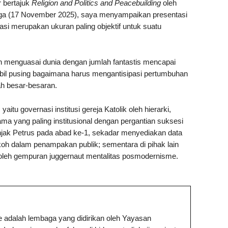
r bertajuk
Religion and Politics and Peacebuilding
oleh
iga (17 November 2025), saya menyampaikan presentasi
asi merupakan ukuran paling objektif untuk suatu
an menguasai dunia dengan jumlah fantastis mencapai
mbil pusing bagaimana harus mengantisipasi pertumbuhan
ah besar-besaran.
 yaitu governasi institusi gereja Katolik oleh hierarki,
a yang paling institusional dengan pergantian suksesi
ak Petrus pada abad ke-1, sekadar menyediakan data
okoh dalam penampakan publik; sementara di pihak lain
h’ oleh gempuran juggernaut mentalitas posmodernisme.
te adalah lembaga yang didirikan oleh Yayasan