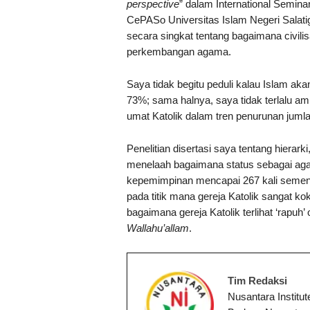
perspective
” dalam International Semina
CePASo Universitas Islam Negeri Salat
secara singkat tentang bagaimana civilis
perkembangan agama.
Saya tidak begitu peduli kalau Islam ak
73%; sama halnya, saya tidak terlalu a
umat Katolik dalam tren penurunan juml
Penelitian disertasi saya tentang hierarki,
menelaah bagaimana status sebagai agam
kepemimpinan mencapai 267 kali semenj
pada titik mana gereja Katolik sangat k
bagaimana gereja Katolik terlihat ‘rapu
Wallahu’allam
.
Tim Redaksi
Nusantara Institu