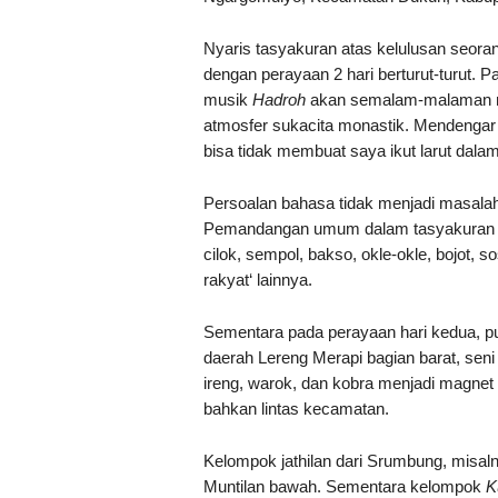
Nyaris tasyakuran atas kelulusan seoran
dengan perayaan 2 hari berturut-turut. 
musik
Hadroh
akan semalam-malaman me
atmosfer sukacita monastik. Mendengar l
bisa tidak membuat saya ikut larut dala
Persoalan bahasa tidak menjadi masala
Pemandangan umum dalam tasyakuran ad
cilok, sempol, bakso, okle-okle, bojot, s
rakyat‘ lainnya.
Sementara pada perayaan hari kedua, pun
daerah Lereng Merapi bagian barat, seni t
ireng, warok, dan kobra menjadi magnet 
bahkan lintas kecamatan.
Kelompok jathilan dari Srumbung, misaln
Muntilan bawah. Sementara kelompok
K