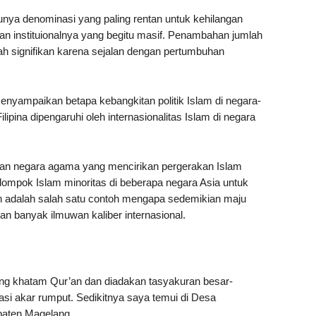
satunya denominasi yang paling rentan untuk kehilangan
an instituionalnya yang begitu masif. Penambahan jumlah
aklah signifikan karena sejalan dengan pertumbuhan
nyampaikan betapa kebangkitan politik Islam di negara-
ilipina dipengaruhi oleh internasionalitas Islam di negara
r dan negara agama yang mencirikan pergerakan Islam
elompok Islam minoritas di beberapa negara Asia untuk
n adalah salah satu contoh mengapa sedemikian maju
 banyak ilmuwan kaliber internasional.
ang khatam Qur’an dan diadakan tasyakuran besar-
asi akar rumput. Sedikitnya saya temui di Desa
aten Magelang.