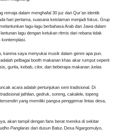
g remaja dalam menghafal 30 juz dari Qur’an identik
Pada hari pertama, suasana keislaman menjadi fokus. Grup
lantunkan lagu-lagu berbahasa Arab dan Jawa dalam
antunan lagu dengan ketukan ritmis dari rebana tidak
m kontemplasi.
h, karena saya menyukai musik dalam genre apa pun.
alah pelbagai booth makanan khas akar rumput seperti
osis, gurita, kebab, cilor, dan beberapa makanan ‚kelas
cak acara adalah pertunjukan seni tradisional. Di
radisional jathilan, gedruk, soreng, cakalele, topeng
tersendiri yang memiliki pangsa penggemar lintas desa,
ya, akan tampil dengan fans berat mereka di sekitar
udho Panglaras
dari dusun Batur, Desa Ngargomulyo,