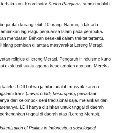
terbakukan. Koordinator
Kudho Panglaras
sendiri adalah
erjumlah kurang lebih 10 orang. Namun, tidak ada
memainkan lagu-lagu bernuansa Islam pada pembuka.
dan mendasar. Bahkan sesekali dalam traktat tertentu,
 biang pemisah di antara masyarakat Lereng Merapi.
yatan religius di lereng Merapi. Pengaruh Hinduisme kuno
asi eksklusif suatu agama keselamatan apa pun. Mereka
 katekis LDII bahwa jathilan adalah musyrik karena
ngalami trans (Jawa:
ndadi, kesurupan
), pewartaan
anya dari kelompok seni tradisional saja, melainkan dari
enanya, LDII hanya diizinkan untuk tinggal di daerah
perkenankan tinggal di daerah atas (Lereng Merapi).
Islamization of Politics in Indonesia: a sociological