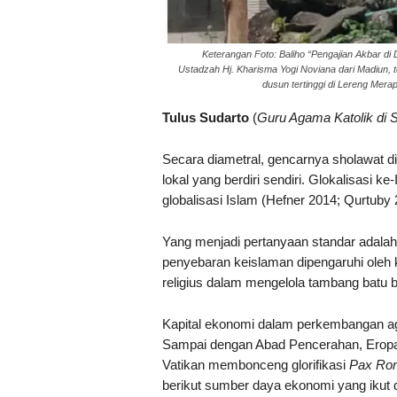
Keterangan Foto: Baliho “Pengajian Akbar 
Ustadzah Hj. Kharisma Yogi Noviana dari Madiun, 
dusun tertinggi di Lereng Mera
Tulus Sudarto
(
Guru Agama Katolik di
Secara diametral, gencarnya sholawat di
lokal yang berdiri sendiri. Glokalisasi 
globalisasi Islam (Hefner 2014; Qurtuby 
Yang menjadi pertanyaan standar adala
penyebaran keislaman dipengaruhi oleh
religius dalam mengelola tambang batu b
Kapital ekonomi dalam perkembangan aga
Sampai dengan Abad Pencerahan, Eropa 
Vatikan membonceng glorifikasi
Pax Ro
berikut sumber daya ekonomi yang ikut 