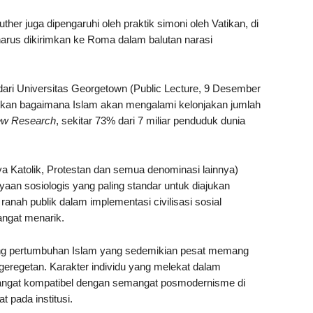
ther juga dipengaruhi oleh praktik simoni oleh Vatikan, di
 harus dikirimkan ke Roma dalam balutan narasi
ari Universitas Georgetown (Public Lecture, 9 Desember
an bagaimana Islam akan mengalami kelonjakan jumlah
w Research
, sekitar 73% dari 7 miliar penduduk dunia
a Katolik, Protestan dan semua denominasi lainnya)
aan sosiologis yang paling standar untuk diajukan
m ranah publik dalam implementasi civilisasi sosial
angat menarik.
ang pertumbuhan Islam yang sedemikian pesat memang
egetan. Karakter individu yang melekat dalam
sangat kompatibel dengan semangat posmodernisme di
t pada institusi.