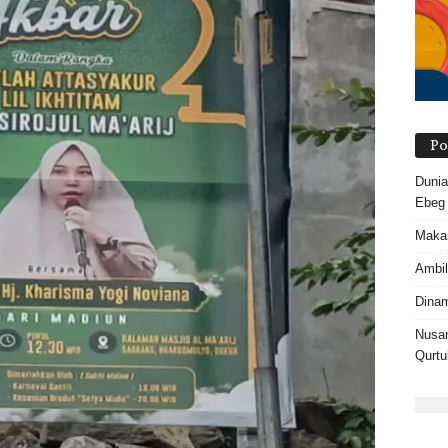
Po
Dunia
Ebeg
Makam
Ambil
Dinam
Nusan
Qurtu