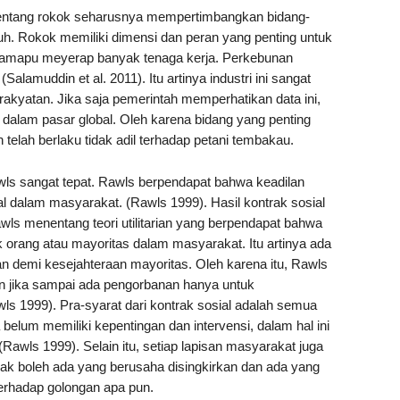
entang rokok seharusnya mempertimbangkan bidang-
h. Rokok memiliki dimensi dan peran yang penting untuk
mamapu meyerap banyak tenaga kerja. Perkebunan
alamuddin et al. 2011). Itu artinya industri ini sangat
kyatan. Jika saja pemerintah memperhatikan data ini,
 dalam pasar global. Oleh karena bidang yang penting
telah berlaku tidak adil terhadap petani tembakau.
Rawls sangat tepat. Rawls berpendapat bahwa keadilan
ial dalam masyarakat. (Rawls 1999). Hasil kontrak sosial
awls menentang teori utilitarian yang berpendapat bahwa
k orang atau mayoritas dalam masyarakat. Itu artinya ada
n demi kesejahteraan mayoritas. Oleh karena itu, Rawls
an jika sampai ada pengorbanan hanya untuk
wls 1999). Pra-syarat dari kontrak sosial adalah semua
 belum memiliki kepentingan dan intervensi, dalam hal ini
Rawls 1999). Selain itu, setiap lapisan masyarakat juga
ak boleh ada yang berusaha disingkirkan dan ada yang
terhadap golongan apa pun.