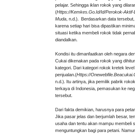
pelajar. Sehingga iklan rokok yang dilar
(
Https://Kemkes.Go.Id/Id/Perokok-Aktif
Muda
, n.d.). Berdasarkan data tersebut,
karena setiap hari bisa dipastikan minima
situasi ketika membeli rokok tidak pern
diandalkan.
Kondisi itu dimanfaatkan oleh negara den
Cukai dikenakan pada rokok yang dihitu
kategori. Dari kategori rokok kretek leve
penjualan.(
Https://Onewebfile.Beacukai
n.d.). Itu artinya, jika pemilik pabrik 
terkaya di Indonesia, pemasukan ke nega
tersebut.
Dari fakta demikian, harusnya para peta
Jika pasar jelas dan berjumlah besar, 
usaha dan tentu akan mampu membeli s
menguntungkan bagi para petani. Namun,