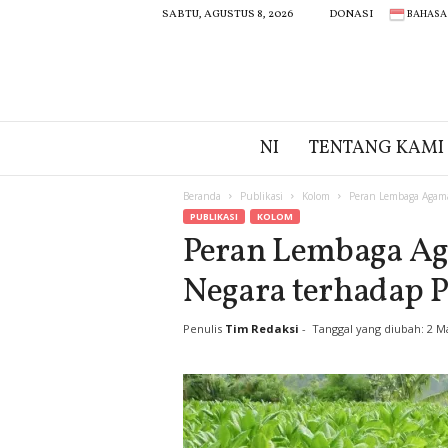
BAHASA
SABTU, AGUSTUS 8, 2026
DONASI
N
NI
TENTANG KAMI
I
Beranda
Publikasi
Kolom
Peran Lembaga Agama
PUBLIKASI
KOLOM
Peran Lembaga Ag
Negara terhadap 
Penulis
Tim Redaksi
-
Tanggal yang diubah: 2 M