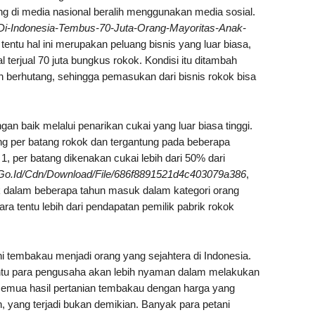
ang di media nasional beralih menggunakan media sosial.
-Di-Indonesia-Tembus-70-Juta-Orang-Mayoritas-Anak-
 tentu hal ini merupakan peluang bisnis yang luar biasa,
l terjual 70 juta bungkus rokok. Kondisi itu ditambah
ah berhutang, sehingga pemasukan dari bisnis rokok bisa
gan baik melalui penarikan cukai yang luar biasa tinggi.
ng per batang rokok dan tergantung pada beberapa
l 1, per batang dikenakan cukai lebih dari 50% dari
.Go.Id/Cdn/Download/File/686f8891521d4c403079a386
,
rokok dalam beberapa tahun masuk dalam kategori orang
ra tentu lebih dari pendapatan pemilik pabrik rokok
ni tembakau menjadi orang yang sejahtera di Indonesia.
tentu para pengusaha akan lebih nyaman dalam melakukan
emua hasil pertanian tembakau dengan harga yang
 yang terjadi bukan demikian. Banyak para petani