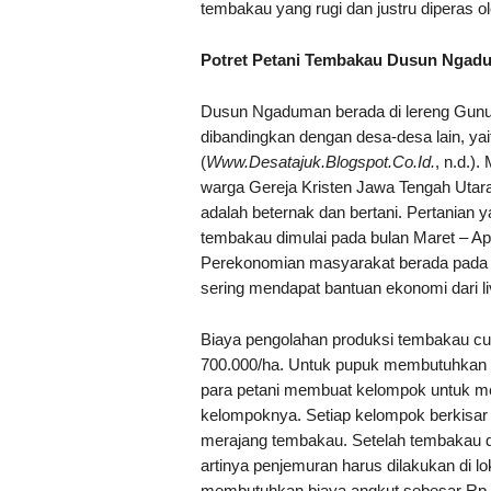
tembakau yang rugi dan justru diperas ole
Potret Petani Tembakau Dusun Ngad
Dusun Ngaduman berada di lereng Gunung
dibandingkan dengan desa-desa lain, yait
(
Www.Desatajuk.Blogspot.Co.Id.
, n.d.)
warga Gereja Kristen Jawa Tengah Uta
adalah beternak dan bertani. Pertanian 
tembakau dimulai pada bulan Maret – Ap
Perekonomian masyarakat berada pada k
sering mendapat bantuan ekonomi dari li
Biaya pengolahan produksi tembakau cuk
700.000/ha. Untuk pupuk membutuhkan b
para petani membuat kelompok untuk me
kelompoknya. Setiap kelompok berkisar 
merajang tembakau. Setelah tembakau dira
artinya penjemuran harus dilakukan di l
membutuhkan biaya angkut sebesar Rp. 