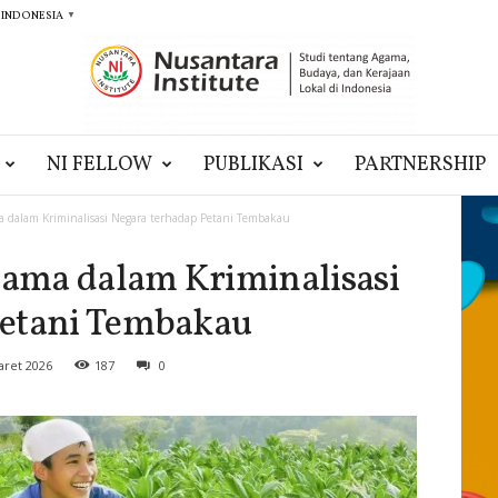
 INDONESIA
▼
NI FELLOW
PUBLIKASI
PARTNERSHIP
 dalam Kriminalisasi Negara terhadap Petani Tembakau
ama dalam Kriminalisasi
Petani Tembakau
aret 2026
187
0