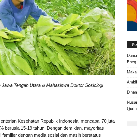
Po
Dunia
Ebeg
Makam
Ambil
n Jawa Tengah Utara & Mahasiswa Doktor Sosiologi
Dinam
Nusan
Qurtu
ementerian Kesehatan Republik Indonesia, mencapai 70 juta
,5% berusia 15-19 tahun. Dengan demikian, mayoritas
i familier dengan media sosial dan masih berstatus