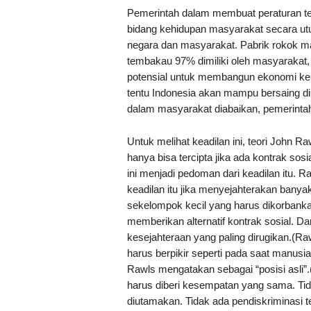
Pemerintah dalam membuat peraturan t
bidang kehidupan masyarakat secara utu
negara dan masyarakat. Pabrik rokok 
tembakau 97% dimiliki oleh masyarakat, (S
potensial untuk membangun ekonomi kera
tentu Indonesia akan mampu bersaing di
dalam masyarakat diabaikan, pemerintah 
Untuk melihat keadilan ini, teori John 
hanya bisa tercipta jika ada kontrak sos
ini menjadi pedoman dari keadilan itu. R
keadilan itu jika menyejahterakan banya
sekelompok kecil yang harus dikorbanka
memberikan alternatif kontrak sosial. D
kesejahteraan yang paling dirugikan.(Ra
harus berpikir seperti pada saat manusia
Rawls mengatakan sebagai “posisi asli”.(
harus diberi kesempatan yang sama. Tid
diutamakan. Tidak ada pendiskriminasi 