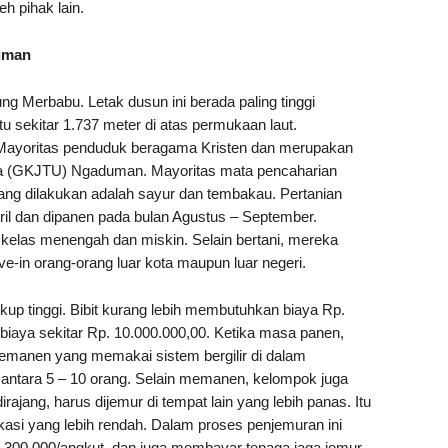
h pihak lain.
uman
 Merbabu. Letak dusun ini berada paling tinggi
u sekitar 1.737 meter di atas permukaan laut.
. Mayoritas penduduk beragama Kristen dan merupakan
ra (GKJTU) Ngaduman. Mayoritas mata pencaharian
yang dilakukan adalah sayur dan tembakau. Pertanian
ril dan dipanen pada bulan Agustus – September.
elas menengah dan miskin. Selain bertani, mereka
ve-in orang-orang luar kota maupun luar negeri.
up tinggi. Bibit kurang lebih membutuhkan biaya Rp.
iaya sekitar Rp. 10.000.000,00. Ketika masa panen,
manen yang memakai sistem bergilir di dalam
antara 5 – 10 orang. Selain memanen, kelompok juga
jang, harus dijemur di tempat lain yang lebih panas. Itu
okasi yang lebih rendah. Dalam proses penjemuran ini
300.000/angkut, dan juga membayar tenaga jaga jemur