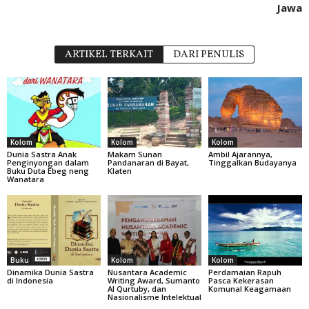
Jawa
ARTIKEL TERKAIT
DARI PENULIS
Kolom
Kolom
Kolom
Dunia Sastra Anak
Makam Sunan
Ambil Ajarannya,
Penginyongan dalam
Pandanaran di Bayat,
Tinggalkan Budayanya
Buku Duta Ebeg neng
Klaten
Wanatara
Buku
Kolom
Kolom
Dinamika Dunia Sastra
Nusantara Academic
Perdamaian Rapuh
di Indonesia
Writing Award, Sumanto
Pasca Kekerasan
Al Qurtuby, dan
Komunal Keagamaan
Nasionalisme Intelektual