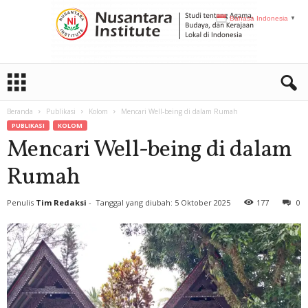
Bahasa Indonesia
▼
N
I
Beranda
Publikasi
Kolom
Mencari Well-being di dalam Rumah
PUBLIKASI
KOLOM
Mencari Well-being di dalam
Rumah
Penulis
Tim Redaksi
-
Tanggal yang diubah: 5 Oktober 2025
177
0