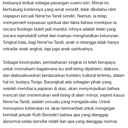
keduanya terikat sebagai pasangan suami-istri. Mimpi ini,
berhubung kontennya yang amat sensitif, tidak diketahui oleh
siapapun kecuali Nene’na Tandi sendiri. Namun, ia tetap
memperoleh kepuasan spiritual dari fakta bahwa meskipun ia
secara fisiologis boleh jadi mandul, rohnya adalah lelaki yang
secara reproduktif sehat dan mampu menghasilkan keturunan.
Singkat kata, bagi Nene’na Tandi, anak si tetangga tidak hanya
sekadar anak angkat, tapi juga anak spiritualnya.
Sebagai kesimpulan, pembahasan singkat ini telah berupaya
untuk memahami bagaimana isu
well-being
dipahami, diakses,
dan diaktualisasikan berdasarkan konteks kultural tertentu, dalam
hal ini, budaya Toraja. Barangkali ada sebagian pihak yang,
setelah membaca paparan di atas, akan menyimpulkan bahwa
mencari dan menemukan
well-being
di alam mimpi, seperti kasus
Nene’na Tandi, adalah sesuatu yang mengada-ada. Untuk
merespons keberatan ini, akan bermanfaat untuk mengingat
kembali petuah Ruth Benedict bahwa apa yang dianggap
abnormal selalu bersifat relatif dari apa yang dianggap normal.