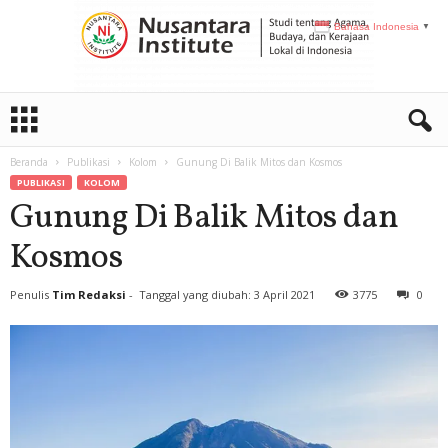
Bahasa Indonesia
▼
N
I
Beranda
Publikasi
Kolom
Gunung Di Balik Mitos dan Kosmos
PUBLIKASI
KOLOM
Gunung Di Balik Mitos dan
Kosmos
Penulis
Tim Redaksi
-
Tanggal yang diubah: 3 April 2021
3775
0