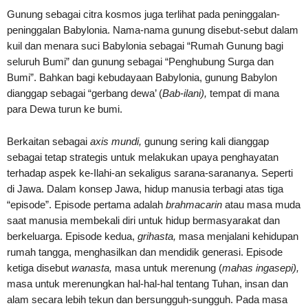
Gunung sebagai citra kosmos juga terlihat pada peninggalan-
peninggalan Babylonia. Nama-nama gunung disebut-sebut dalam
kuil dan menara suci Babylonia sebagai “Rumah Gunung bagi
seluruh Bumi” dan gunung sebagai “Penghubung Surga dan
Bumi”. Bahkan bagi kebudayaan Babylonia, gunung Babylon
dianggap sebagai “gerbang dewa’ (
Bab-ilani),
tempat di mana
para Dewa turun ke bumi.
Berkaitan sebagai
axis mundi,
gunung sering kali dianggap
sebagai tetap strategis untuk melakukan upaya penghayatan
terhadap aspek ke-Ilahi-an sekaligus sarana-sarananya. Seperti
di Jawa. Dalam konsep Jawa, hidup manusia terbagi atas tiga
“episode”. Episode pertama adalah
brahmacarin
atau masa muda
saat manusia membekali diri untuk hidup bermasyarakat dan
berkeluarga. Episode kedua,
grihasta,
masa menjalani kehidupan
rumah tangga, menghasilkan dan mendidik generasi. Episode
ketiga disebut
wanasta,
masa untuk merenung (
mahas ingasepi),
masa untuk merenungkan hal-hal-hal tentang Tuhan, insan dan
alam secara lebih tekun dan bersungguh-sungguh. Pada masa