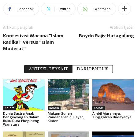
Facebook
Twitter
WhatsApp
Artikulli paraprak
Artikulli tjetër
Kontestasi Wacana “Islam
Boydo Rajiv Hutagalung
Radikal” versus “Islam
Moderat”
ARTIKEL TERKAIT
DARI PENULIS
Kolom
Kolom
Kolom
Dunia Sastra Anak
Makam Sunan
Ambil Ajarannya,
Penginyongan dalam
Pandanaran di Bayat,
Tinggalkan Budayanya
Buku Duta Ebeg neng
Klaten
Wanatara