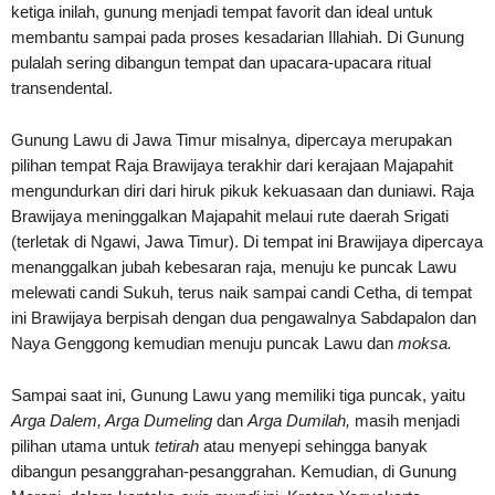
ketiga inilah, gunung menjadi tempat favorit dan ideal untuk
membantu sampai pada proses kesadarian Illahiah. Di Gunung
pulalah sering dibangun tempat dan upacara-upacara ritual
transendental.
Gunung Lawu di Jawa Timur misalnya, dipercaya merupakan
pilihan tempat Raja Brawijaya terakhir dari kerajaan Majapahit
mengundurkan diri dari hiruk pikuk kekuasaan dan duniawi. Raja
Brawijaya meninggalkan Majapahit melaui rute daerah Srigati
(terletak di Ngawi, Jawa Timur). Di tempat ini Brawijaya dipercaya
menanggalkan jubah kebesaran raja, menuju ke puncak Lawu
melewati candi Sukuh, terus naik sampai candi Cetha, di tempat
ini Brawijaya berpisah dengan dua pengawalnya Sabdapalon dan
Naya Genggong kemudian menuju puncak Lawu dan
moksa.
Sampai saat ini, Gunung Lawu yang memiliki tiga puncak, yaitu
Arga Dalem, Arga Dumeling
dan
Arga Dumilah
,
masih menjadi
pilihan utama untuk
tetirah
atau menyepi sehingga banyak
dibangun pesanggrahan-pesanggrahan. Kemudian, di Gunung