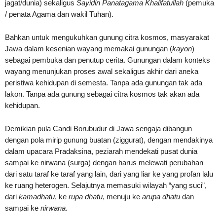
jagat/dunia) sekaligus
Sayidin Panatagama Khalifatullah
(pemuka
/ penata Agama dan wakil Tuhan).
Bahkan untuk mengukuhkan gunung citra kosmos, masyarakat
Jawa dalam kesenian wayang memakai gunungan (
kayon
)
sebagai pembuka dan penutup cerita. Gunungan dalam konteks
wayang menunjukan proses awal sekaligus akhir dari aneka
peristiwa kehidupan di semesta. Tanpa ada gunungan tak ada
lakon. Tanpa ada gunung sebagai citra kosmos tak akan ada
kehidupan.
Demikian pula Candi Borubudur di Jawa sengaja dibangun
dengan pola mirip gunung buatan (ziggurat), dengan mendakinya
dalam upacara Pradaksina, peziarah mendekati pusat dunia
sampai ke nirwana (surga) dengan harus melewati perubahan
dari satu taraf ke taraf yang lain, dari yang liar ke yang profan lalu
ke ruang heterogen. Selajutnya memasuki wilayah “yang suci”,
dari
kamadhatu
, ke
rupa dhatu
, menuju ke
arupa dhatu
dan
sampai ke
nirwana
.