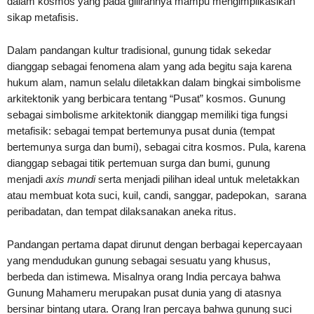
dalam kosmos yang pada gilirannya mampu mengimplikasikan
sikap metafisis.
Dalam pandangan kultur tradisional, gunung tidak sekedar
dianggap sebagai fenomena alam yang ada begitu saja karena
hukum alam, namun selalu diletakkan dalam bingkai simbolisme
arkitektonik yang berbicara tentang “Pusat” kosmos. Gunung
sebagai simbolisme arkitektonik dianggap memiliki tiga fungsi
metafisik: sebagai tempat bertemunya pusat dunia (tempat
bertemunya surga dan bumi), sebagai citra kosmos. Pula, karena
dianggap sebagai titik pertemuan surga dan bumi, gunung
menjadi
axis mundi
serta menjadi pilihan ideal untuk meletakkan
atau membuat kota suci, kuil, candi, sanggar, padepokan, sarana
peribadatan, dan tempat dilaksanakan aneka ritus.
Pandangan pertama dapat dirunut dengan berbagai kepercayaan
yang mendudukan gunung sebagai sesuatu yang khusus,
berbeda dan istimewa. Misalnya orang India percaya bahwa
Gunung Mahameru merupakan pusat dunia yang di atasnya
bersinar bintang utara. Orang Iran percaya bahwa gunung suci