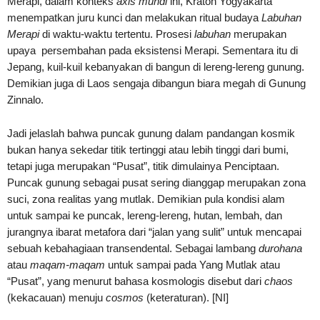
Merapi, dalam konteks
axis mundi
ini, Kraton Yogyakarta
menempatkan juru kunci dan melakukan ritual budaya
Labuhan
Merapi
di waktu-waktu tertentu. Prosesi
labuhan
merupakan
upaya persembahan pada eksistensi Merapi. Sementara itu di
Jepang, kuil-kuil kebanyakan di bangun di lereng-lereng gunung.
Demikian juga di Laos sengaja dibangun biara megah di Gunung
Zinnalo.
Jadi jelaslah bahwa puncak gunung dalam pandangan kosmik
bukan hanya sekedar titik tertinggi atau lebih tinggi dari bumi,
tetapi juga merupakan “Pusat”, titik dimulainya Penciptaan.
Puncak gunung sebagai pusat sering dianggap merupakan zona
suci, zona realitas yang mutlak. Demikian pula kondisi alam
untuk sampai ke puncak, lereng-lereng, hutan, lembah, dan
jurangnya ibarat metafora dari “jalan yang sulit” untuk mencapai
sebuah kebahagiaan transendental. Sebagai lambang
durohana
atau
maqam-maqam
untuk sampai pada Yang Mutlak atau
“Pusat”, yang menurut bahasa kosmologis disebut dari
chaos
(kekacauan) menuju
cosmos
(keteraturan). [NI]