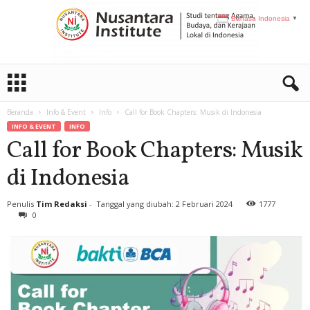
Bahasa Indonesia
▼
N
I
Beranda
Info & Event
Info
Call for Book Chapters: Musik di Indonesia
INFO & EVENT
INFO
Call for Book Chapters: Musik
di Indonesia
Penulis
Tim Redaksi
-
Tanggal yang diubah: 2 Februari 2024
1777
0