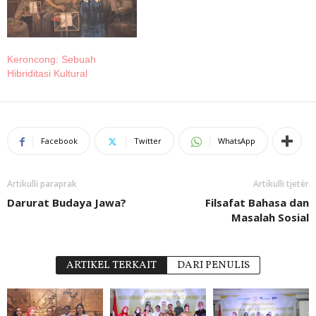
Keroncong: Sebuah
Hibriditasi Kultural
Facebook
Twitter
WhatsApp
Artikulli paraprak
Artikulli tjetër
Darurat Budaya Jawa?
Filsafat Bahasa dan
Masalah Sosial
ARTIKEL TERKAIT
DARI PENULIS