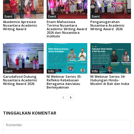
Event
Event
Event
Akademisi Apresiasi
Enam Mahasiswa
Penganugerahan
Nusantara Academic
Terima Nusantara
Nusantara Academic
Writing Award
Academic Writing Award
Writing Award 2026
2026 dari Nusantara
Institute
Event
Info
Info
Garudafood Dukung
NI Webinar Series 35-
NI Webinar Series 34-
Nusantara Academic
Refleksi Kebebasan
Hubungan Hindu-
Writing Award 2026
Beragama dan/atau
Muslim di Bali dan India
Berkeyakinan
TINGGALKAN KOMENTAR