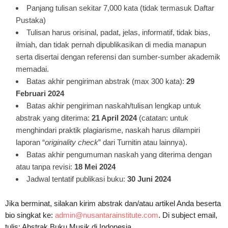
Panjang tulisan sekitar 7,000 kata (tidak termasuk Daftar
Pustaka)
Tulisan harus orisinal, padat, jelas, informatif, tidak bias,
ilmiah, dan tidak pernah dipublikasikan di media manapun
serta disertai dengan referensi dan sumber-sumber akademik
memadai.
Batas akhir pengiriman abstrak (max 300 kata):
29
Februari 2024
Batas akhir pengiriman naskah/tulisan lengkap untuk
abstrak yang diterima:
21 April 2024
(catatan: untuk
menghindari praktik plagiarisme, naskah harus dilampiri
laporan “
originality
check
” dari Turnitin atau lainnya).
Batas akhir pengumuman naskah yang diterima dengan
atau tanpa revisi:
18 Mei 2024
Jadwal tentatif publikasi buku:
30 Juni 2024
Jika berminat, silakan kirim abstrak dan/atau artikel Anda beserta
bio singkat ke:
admin@nusantarainstitute.com
. Di subject email,
tulis: Abstrak Buku Musik di Indonesia.