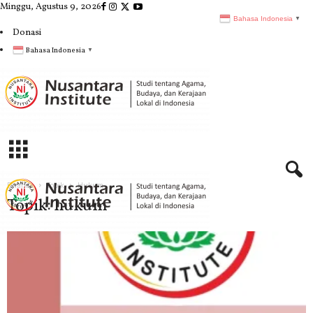
Minggu, Agustus 9, 2026
Bahasa Indonesia
▼
Donasi
Bahasa Indonesia
▼
N
I
Beranda
Topik
Hukum
Topik: hukum