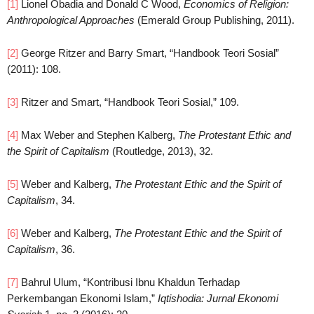
[1]
Lionel Obadia and Donald C Wood,
Economics of Religion:
Anthropological Approaches
(Emerald Group Publishing, 2011).
[2]
George Ritzer and Barry Smart, “Handbook Teori Sosial”
(2011): 108.
[3]
Ritzer and Smart, “Handbook Teori Sosial,” 109.
[4]
Max Weber and Stephen Kalberg,
The Protestant Ethic and
the Spirit of Capitalism
(Routledge, 2013), 32.
[5]
Weber and Kalberg,
The Protestant Ethic and the Spirit of
Capitalism
, 34.
[6]
Weber and Kalberg,
The Protestant Ethic and the Spirit of
Capitalism
, 36.
[7]
Bahrul Ulum, “Kontribusi Ibnu Khaldun Terhadap
Perkembangan Ekonomi Islam,”
Iqtishodia: Jurnal Ekonomi