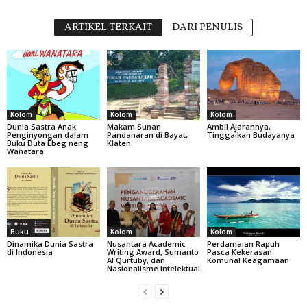
ARTIKEL TERKAIT
DARI PENULIS
Kolom
Kolom
Kolom
Dunia Sastra Anak
Makam Sunan
Ambil Ajarannya,
Penginyongan dalam
Pandanaran di Bayat,
Tinggalkan Budayanya
Buku Duta Ebeg neng
Klaten
Wanatara
Buku
Kolom
Kolom
Dinamika Dunia Sastra
Nusantara Academic
Perdamaian Rapuh
di Indonesia
Writing Award, Sumanto
Pasca Kekerasan
Al Qurtuby, dan
Komunal Keagamaan
Nasionalisme Intelektual