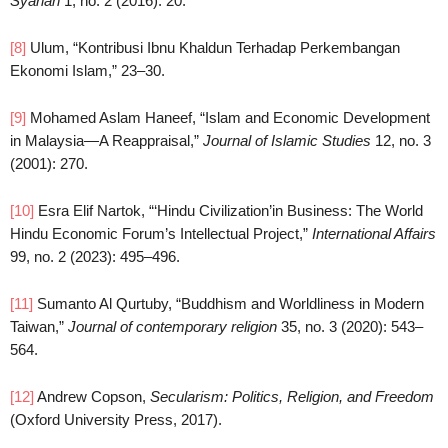
Syariah
1, no. 2 (2016): 20.
[8]
Ulum, “Kontribusi Ibnu Khaldun Terhadap Perkembangan
Ekonomi Islam,” 23–30.
[9]
Mohamed Aslam Haneef, “Islam and Economic Development
in Malaysia—A Reappraisal,”
Journal of Islamic Studies
12, no. 3
(2001): 270.
[10]
Esra Elif Nartok, “‘Hindu Civilization’in Business: The World
Hindu Economic Forum’s Intellectual Project,”
International Affairs
99, no. 2 (2023): 495–496.
[11]
Sumanto Al Qurtuby, “Buddhism and Worldliness in Modern
Taiwan,”
Journal of contemporary religion
35, no. 3 (2020): 543–
564.
[12]
Andrew Copson,
Secularism: Politics, Religion, and Freedom
(Oxford University Press, 2017).