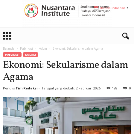
Bahasa Indonesia
▼
N
I
Beranda
Publikasi
Kolom
Ekonomi: Sekularisme dalam Agama
PUBLIKASI
KOLOM
Ekonomi: Sekularisme dalam
Agama
Penulis
Tim Redaksi
-
Tanggal yang diubah: 2 Februari 2026
128
0