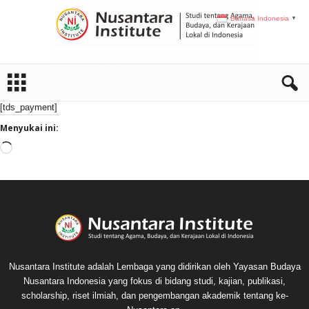
Bahasa Indonesia
▼
N
I
[tds_payment]
Menyukai ini:
M
e
m
u
a
t
.
.
.
Nusantara Institute adalah Lembaga yang didirikan oleh Yayasan Budaya
Nusantara Indonesia yang fokus di bidang studi, kajian, publikasi,
scholarship, riset ilmiah, dan pengembangan akademik tentang ke-