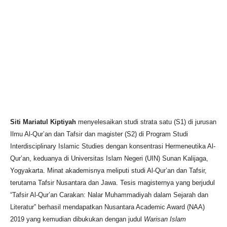
Siti Mariatul Kiptiyah
menyelesaikan studi strata satu (S1) di jurusan
Ilmu Al-Qur’an dan Tafsir dan magister (S2) di Program Studi
Interdisciplinary Islamic Studies dengan konsentrasi Hermeneutika Al-
Qur’an, keduanya di Universitas Islam Negeri (UIN) Sunan Kalijaga,
Yogyakarta. Minat akademisnya meliputi studi Al-Qur’an dan Tafsir,
terutama Tafsir Nusantara dan Jawa. Tesis magisternya yang berjudul
“Tafsir Al-Qur’an Carakan: Nalar Muhammadiyah dalam Sejarah dan
Literatur” berhasil mendapatkan Nusantara Academic Award (NAA)
2019 yang kemudian dibukukan dengan judul
Warisan Islam