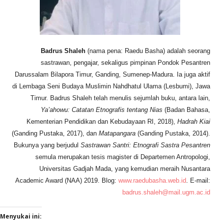
Badrus Shaleh
(nama pena: Raedu Basha) adalah seorang
sastrawan, pengajar, sekaligus pimpinan Pondok Pesantren
Darussalam Bilapora Timur, Ganding, Sumenep-Madura. Ia juga aktif
di Lembaga Seni Budaya Muslimin Nahdhatul Ulama (Lesbumi), Jawa
Timur. Badrus Shaleh telah menulis sejumlah buku, antara lain,
Ya’ahowu: Catatan Etnografis tentang Nias
(Badan Bahasa,
Kementerian Pendidikan dan Kebudayaan RI, 2018),
Hadrah Kiai
(Ganding Pustaka, 2017), dan
Matapangara
(Ganding Pustaka, 2014).
Bukunya yang berjudul
Sastrawan Santri: Etnografi Sastra Pesantren
semula merupakan tesis magister di Departemen Antropologi,
Universitas Gadjah Mada, yang kemudian meraih Nusantara
Academic Award (NAA) 2019. Blog:
www.raedubasha.web.id
. E-mail:
badrus.shaleh@mail.ugm.ac.id
Menyukai ini: