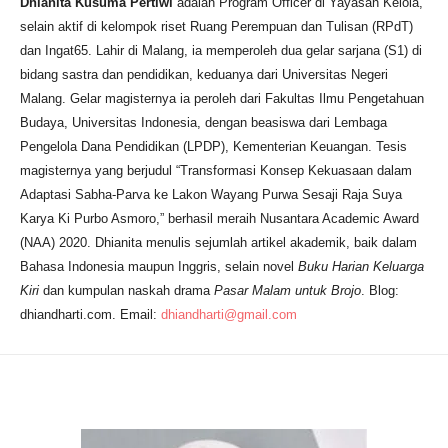
Dhianita Kusuma Pertiwi
adalah Program Officer di Yayasan Kelola,
selain aktif di kelompok riset Ruang Perempuan dan Tulisan (RPdT)
dan Ingat65. Lahir di Malang, ia memperoleh dua gelar sarjana (S1) di
bidang sastra dan pendidikan, keduanya dari Universitas Negeri
Malang. Gelar magisternya ia peroleh dari Fakultas Ilmu Pengetahuan
Budaya, Universitas Indonesia, dengan beasiswa dari Lembaga
Pengelola Dana Pendidikan (LPDP), Kementerian Keuangan. Tesis
magisternya yang berjudul “Transformasi Konsep Kekuasaan dalam
Adaptasi Sabha-Parva ke Lakon Wayang Purwa Sesaji Raja Suya
Karya Ki Purbo Asmoro,” berhasil meraih Nusantara Academic Award
(NAA) 2020. Dhianita menulis sejumlah artikel akademik, baik dalam
Bahasa Indonesia maupun Inggris, selain novel
Buku Harian Keluarga
Kiri
dan kumpulan naskah drama
Pasar Malam untuk Brojo
. Blog:
dhiandharti.com. Email:
dhiandharti@gmail.com