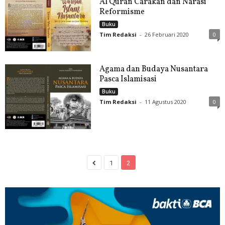
Al Quran Carakan dan Narasi
Reformisme
Buku
Tim Redaksi
-
26 Februari 2020
0
Agama dan Budaya Nusantara
Pasca Islamisasi
Buku
Tim Redaksi
-
11 Agustus 2020
0
1
2