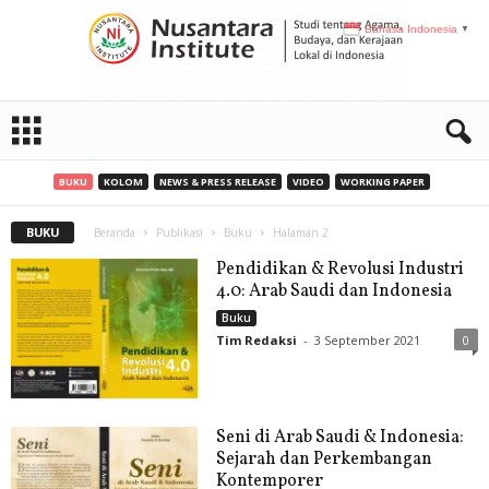
Bahasa Indonesia
▼
N
I
BUKU
KOLOM
NEWS & PRESS RELEASE
VIDEO
WORKING PAPER
BUKU
Beranda
Publikasi
Buku
Halaman 2
Pendidikan & Revolusi Industri
4.0: Arab Saudi dan Indonesia
Buku
Tim Redaksi
-
3 September 2021
0
Seni di Arab Saudi & Indonesia:
Sejarah dan Perkembangan
Kontemporer