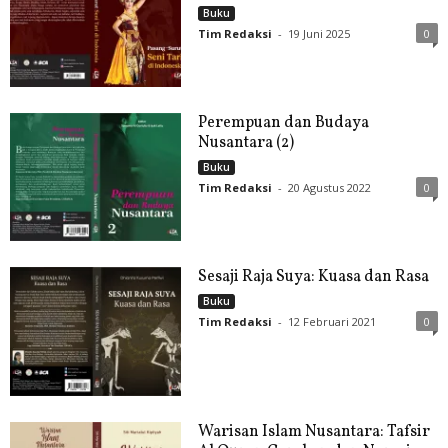
Buku
Tim Redaksi
-
19 Juni 2025
0
Perempuan dan Budaya
Nusantara (2)
Buku
Tim Redaksi
-
20 Agustus 2022
0
Sesaji Raja Suya: Kuasa dan Rasa
Buku
Tim Redaksi
-
12 Februari 2021
0
Warisan Islam Nusantara: Tafsir