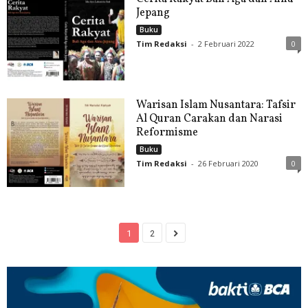
Jepang
Buku
Tim Redaksi
-
2 Februari 2022
0
Warisan Islam Nusantara: Tafsir
Al Quran Carakan dan Narasi
Reformisme
Buku
Tim Redaksi
-
26 Februari 2020
0
1
2