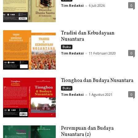
Tim Redaksi
-
6 Juli 2026
0
Tradisi dan Kebudayaan
Nusantara
Buku
Tim Redaksi
-
11 Februari 2020
0
Tionghoa dan Budaya Nusantara
Buku
Tim Redaksi
-
1 Agustus 2021
0
Perempuan dan Budaya
Nusantara (2)