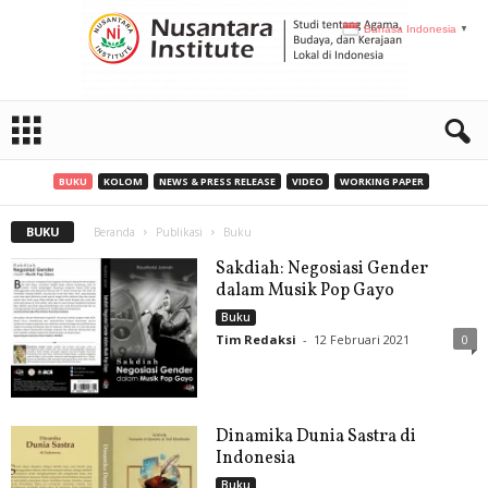
Bahasa Indonesia
▼
N
I
BUKU
KOLOM
NEWS & PRESS RELEASE
VIDEO
WORKING PAPER
BUKU
Beranda
Publikasi
Buku
Sakdiah: Negosiasi Gender
dalam Musik Pop Gayo
Buku
Tim Redaksi
-
12 Februari 2021
0
Dinamika Dunia Sastra di
Indonesia
Buku