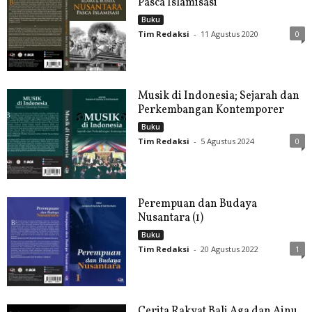
Pasca Islamisasi
Buku
Tim Redaksi
-
11 Agustus 2020
0
Musik di Indonesia; Sejarah dan
Perkembangan Kontemporer
Buku
Tim Redaksi
-
5 Agustus 2024
0
Perempuan dan Budaya
Nusantara (1)
Buku
Tim Redaksi
-
20 Agustus 2022
1
Cerita Rakyat Bali Aga dan Ainu