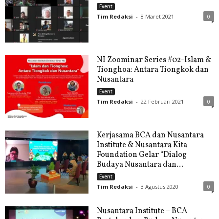
Event
Tim Redaksi
-
8 Maret 2021
0
NI Zoominar Series #02-Islam &
Tionghoa: Antara Tiongkok dan
Nusantara
Event
Tim Redaksi
-
22 Februari 2021
0
Kerjasama BCA dan Nusantara
Institute & Nusantara Kita
Foundation Gelar “Dialog
Budaya Nusantara dan...
Event
Tim Redaksi
-
3 Agustus 2020
0
Nusantara Institute – BCA