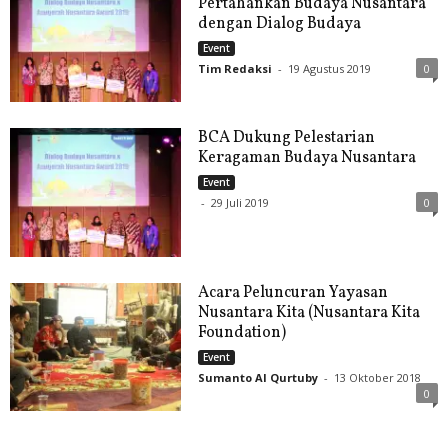
Pertahankan Budaya Nusantara
dengan Dialog Budaya
Event
Tim Redaksi
-
19 Agustus 2019
0
BCA Dukung Pelestarian
Keragaman Budaya Nusantara
Event
-
29 Juli 2019
0
Acara Peluncuran Yayasan
Nusantara Kita (Nusantara Kita
Foundation)
Event
Sumanto Al Qurtuby
-
13 Oktober 2018
0