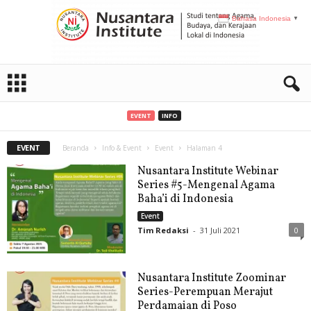
Bahasa Indonesia
▼
N
I
EVENT
INFO
EVENT
Beranda
Info & Event
Event
Halaman 4
Nusantara Institute Webinar
Series #5-Mengenal Agama
Baha’i di Indonesia
Event
Tim Redaksi
-
31 Juli 2021
0
Nusantara Institute Zoominar
Series-Perempuan Merajut
Perdamaian di Poso