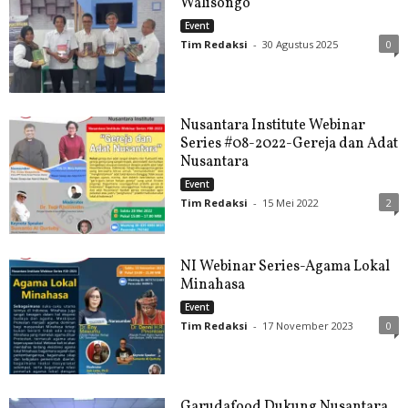
Walisongo
Event
Tim Redaksi
-
30 Agustus 2025
0
Nusantara Institute Webinar
Series #08-2022-Gereja dan Adat
Nusantara
Event
Tim Redaksi
-
15 Mei 2022
2
NI Webinar Series-Agama Lokal
Minahasa
Event
Tim Redaksi
-
17 November 2023
0
Garudafood Dukung Nusantara