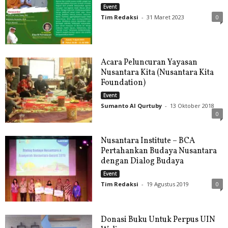
Event
Tim Redaksi
-
31 Maret 2023
0
Acara Peluncuran Yayasan
Nusantara Kita (Nusantara Kita
Foundation)
Event
Sumanto Al Qurtuby
-
13 Oktober 2018
0
Nusantara Institute – BCA
Pertahankan Budaya Nusantara
dengan Dialog Budaya
Event
Tim Redaksi
-
19 Agustus 2019
0
Donasi Buku Untuk Perpus UIN