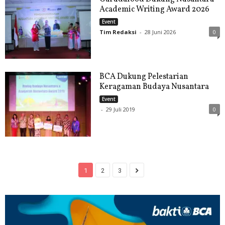
Academic Writing Award 2026
Event
Tim Redaksi
-
28 Juni 2026
0
BCA Dukung Pelestarian
Keragaman Budaya Nusantara
Event
-
29 Juli 2019
0
1
2
3