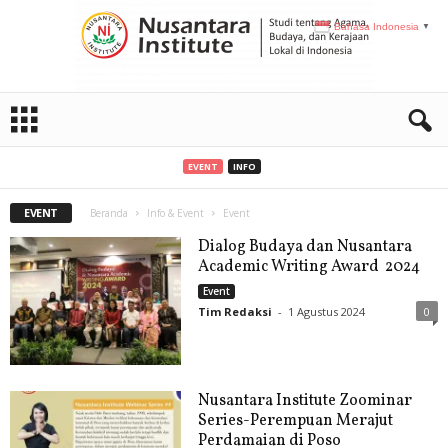
Bahasa Indonesia
▼
N
I
EVENT
INFO
EVENT
Beranda
Info & Event
Event
Dialog Budaya dan Nusantara
Academic Writing Award 2024
Event
Tim Redaksi
-
1 Agustus 2024
0
Nusantara Institute Zoominar
Series-Perempuan Merajut
Perdamaian di Poso